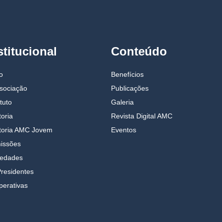
stitucional
Conteúdo
io
Benefícios
sociação
Publicações
tuto
Galeria
toria
Revista Digital AMC
etoria AMC Jovem
Eventos
issões
iedades
residentes
erativas