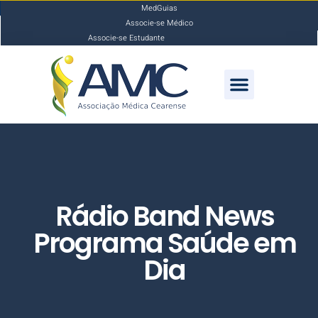
MedGuias
Associe-se Médico
Associe-se Estudante
Rádio Band News
Programa Saúde em
Dia